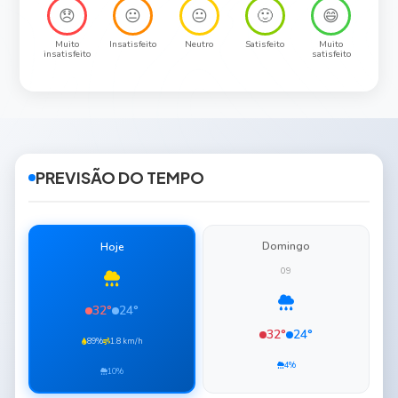
😞
😐
😐
🙂
😄
Muito
Insatisfeito
Neutro
Satisfeito
Muito
insatisfeito
satisfeito
PREVISÃO DO TEMPO
Domingo
Hoje
09
32°
24°
32°
24°
89%
1.8 km/h
4%
10%