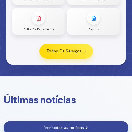
Folha De Pagamento
Cargos
Todos Os Serviços
Ú
l
t
i
m
a
s
n
o
t
í
c
i
a
s
Ver todas as notícias