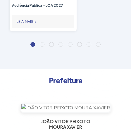
Audiência Pública – LOA 2027
LEIA MAIS
P
r
e
f
e
i
t
u
r
a
JOÃO VITOR PEIXOTO
MOURA XAVIER