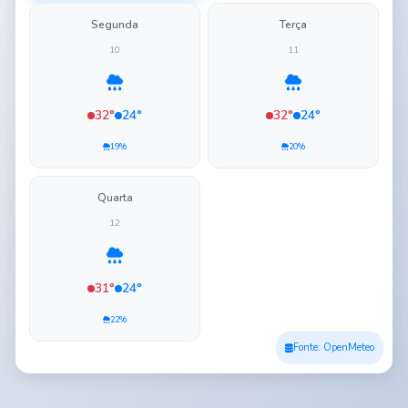
Segunda
Terça
10
11
32°
24°
32°
24°
19%
20%
Quarta
12
31°
24°
22%
Fonte: OpenMeteo