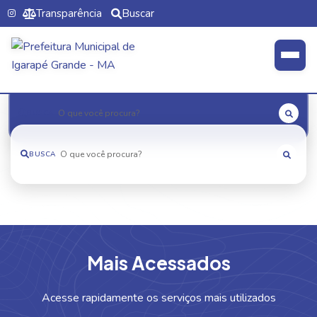
Transparência
Buscar
BUSCA
BUSCA
M
a
i
s
A
c
e
s
s
a
d
o
s
Acesse rapidamente os serviços mais utilizados