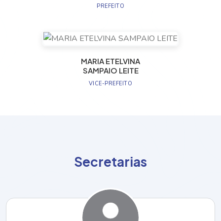
PREFEITO
MARIA ETELVINA
SAMPAIO LEITE
VICE-PREFEITO
S
e
c
r
e
t
a
r
i
a
s