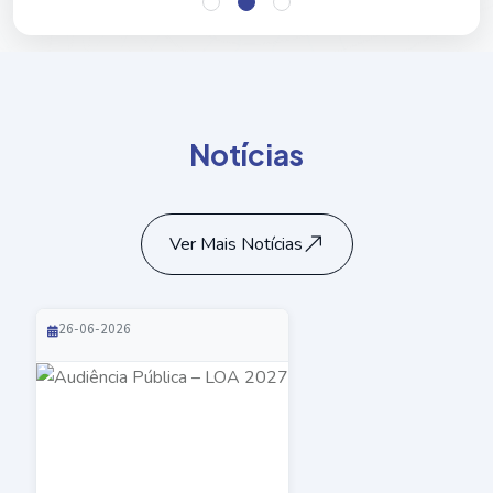
N
o
t
í
c
i
a
s
Ver Mais Notícias
26-06-2026